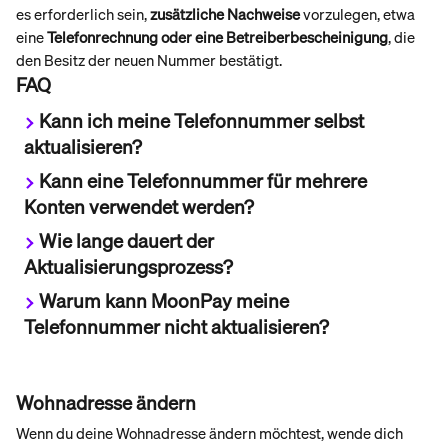
es erforderlich sein, 
zusätzliche Nachweise
 vorzulegen, etwa 
eine 
Telefonrechnung oder eine Betreiberbescheinigung
, die 
den Besitz der neuen Nummer bestätigt.
FAQ
Kann ich meine Telefonnummer selbst 
aktualisieren?
Kann eine Telefonnummer für mehrere 
Konten verwendet werden?
Wie lange dauert der 
Aktualisierungsprozess?
Warum kann MoonPay meine 
Telefonnummer nicht aktualisieren?
Wohnadresse ändern
Wenn du deine Wohnadresse ändern möchtest, wende dich 