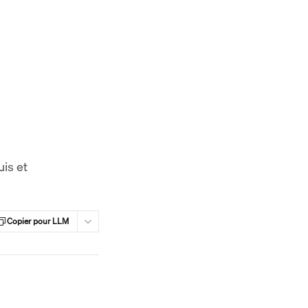
is et
Copier pour LLM