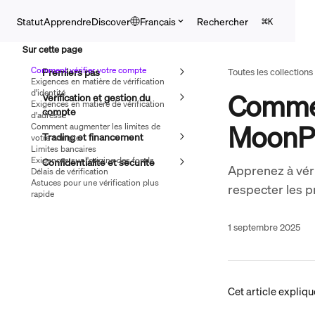
Passer au contenu principal
Rechercher
Statut
Apprendre
Discover
Français
⌘
K
Sur cette page
Comment vérifier votre compte
Premiers pas
Toutes les collections
Exigences en matière de vérification
d'identité
Commen
Vérification et gestion du
Exigences en matière de vérification
compte
d'adresse
MoonP
Comment augmenter les limites de
Trading et financement
votre compte
Limites bancaires
Exigences sur l'origine des fonds
Confidentialité et sécurité
Apprenez à vér
Délais de vérification
Astuces pour une vérification plus
respecter les p
rapide
1 septembre 2025
Cet article expliq