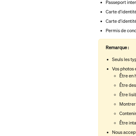
Passeport inter
Carte d'identit
Carte d'identit
Permis de cond
Remarque :
Seuls les t
Vos photos 
Être en 
Être des
Être lisi
Montrer
Contenir
Être int
Nous accept