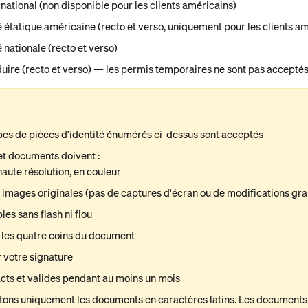
national (non disponible pour les clients américains)
é étatique américaine (recto et verso, uniquement pour les clients a
é nationale (recto et verso)
uire (recto et verso) — les permis temporaires ne sont pas accepté
ypes de pièces d'identité énumérés ci-dessus sont acceptés
et documents doivent :
haute résolution, en couleur
 images originales (pas de captures d'écran ou de modifications gr
bles sans flash ni flou
 les quatre coins du document
 votre signature
acts et valides pendant au moins un mois
ons uniquement les documents en caractères latins. Les documents 