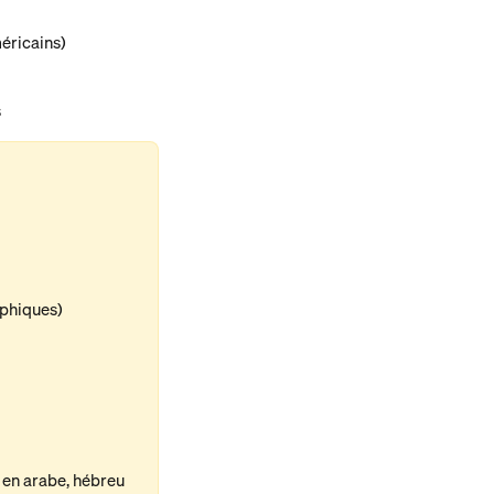
méricains)
s
aphiques)
en arabe, hébreu 